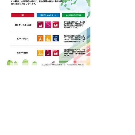
Shop
facebook
FAQ
About Us
instagram
Shipping & Returns
Contact
Store Policy
Stockists