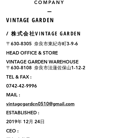
​COMPANY
​VINTAGE GARDEN
/ 株式会社VINTAGE GARDEN
​〒630-8305 奈良市東紀寺町3-9-6
​HEAD OFFICE & STORE
VINTAGE GARDEN WAREHOUSE
〒630-8108 奈良市法蓮佐保山1-12-2
​TEL & FAX :
​0742-42-9996
MAIL :
​vintagegarden0510@gmail.com
ESTABLISHED :
2019年 12月​ 24日
CEO :